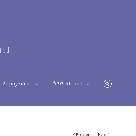
au
e Guppyzucht
ÖGG Aktuell
Previous
Next