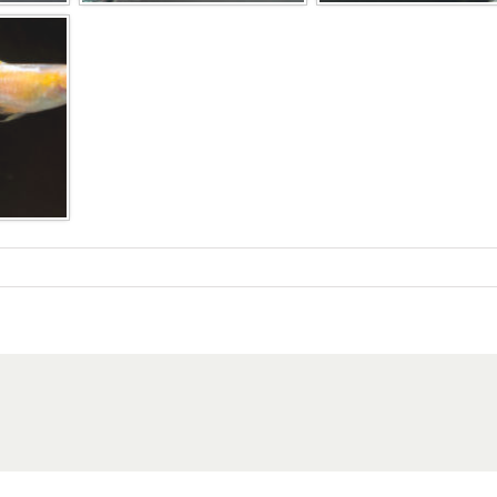
tos
0.
istungsschau