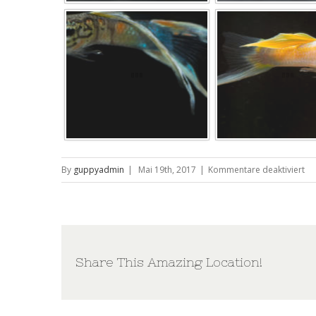
für
By
guppyadmin
|
Mai 19th, 2017
|
Kommentare deaktiviert
Fo
14
Le
Share This Amazing Location!